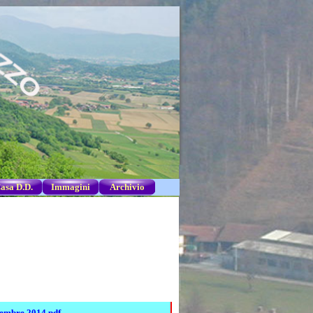
asa D.D.
▼
Immagini
▼
Archivio
▼
▼
tembre 2014 pdf