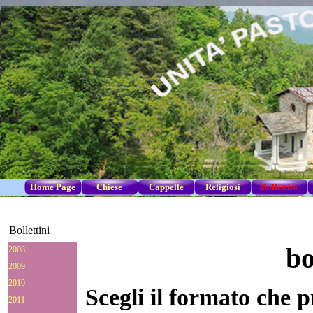
Vai ai contenuti
Home Page
Chiese
Cappelle
▼
Religiosi
▼
Bollettini
▼
Bollettini
Salta menù
bo
2008
2009
2010
Scegli il formato che p
2011