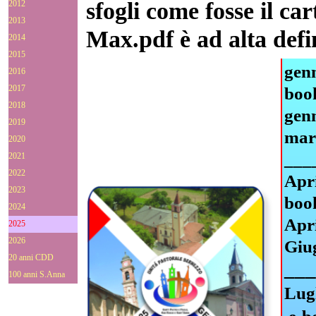
sfogli come fosse il car
2012
2013
Max.pdf è ad alta defi
2014
2015
gen
2016
2017
boo
2018
gen
2019
mar
2020
___
2021
2022
Apr
2023
boo
2024
Apri
2025
2026
Giu
20 anni CDD
__
100 anni S.Anna
Lug