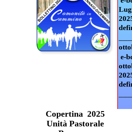
e-b
Lug
202
defi
__
ott
e-b
ott
202
defi
__
Copertina
2025
Unità Pastorale